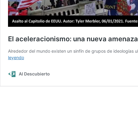
El aceleracionismo: una nueva amenaza
Alrededor del mundo existen un sinfín de grupos de ideologías 
El
leyendo
aceleracionismo:
una
Al Descubierto
nueva
amenaza
terrorista
de
extrema
derecha