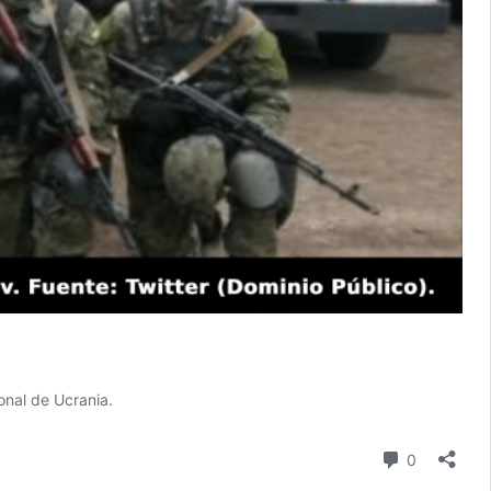
onal de Ucrania.
comentari
0