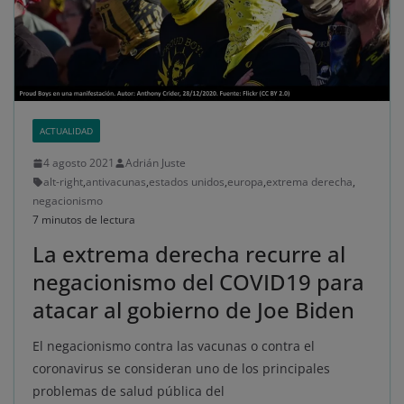
ACTUALIDAD
4 agosto 2021
Adrián Juste
alt-right
,
antivacunas
,
estados unidos
,
europa
,
extrema derecha
,
negacionismo
7 minutos de lectura
La extrema derecha recurre al
negacionismo del COVID19 para
atacar al gobierno de Joe Biden
El negacionismo contra las vacunas o contra el
coronavirus se consideran uno de los principales
problemas de salud pública del