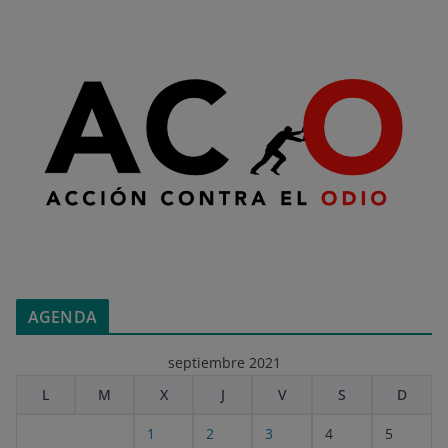
AGENDA
septiembre 2021
L
M
X
J
V
S
D
1
2
3
4
5