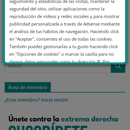
seguimiento y estadísticas de las visitas, mantener la
seguridad del sitio, utilizar aplicaciones como la
reproducción de vídeos y redes sociales y para mostrar
publicidad personalizada a través de Adsense mediante
Guarda mi nombre, correo electrónico y web en este
el análisis de tus hábitos de navegación. Haciendo click
navegador para la próxima vez que comente.
en "Aceptar", consientes el uso de todas las cookies.
También puedes gestionarlas a tu gusto haciendo click
en "Opciones de cookies" o marcar la casilla para no
darnos datos personales como tu dirección IP. Por
último, puedes leer nuestra Política de cookies.
Área de miembro
No dar mi información personal
.
¿Eres miembro?
Inicia sesión
Opciones de cookies
Aceptar cookies
Rechazar cookies
Política de cookies