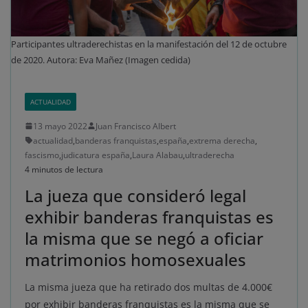
Participantes ultraderechistas en la manifestación del 12 de octubre
de 2020. Autora: Eva Mañez (Imagen cedida)
ACTUALIDAD
13 mayo 2022
Juan Francisco Albert
actualidad
,
banderas franquistas
,
españa
,
extrema derecha
,
fascismo
,
judicatura españa
,
Laura Alabau
,
ultraderecha
4 minutos de lectura
La jueza que consideró legal
exhibir banderas franquistas es
la misma que se negó a oficiar
matrimonios homosexuales
La misma jueza que ha retirado dos multas de 4.000€
por exhibir banderas franquistas es la misma que se