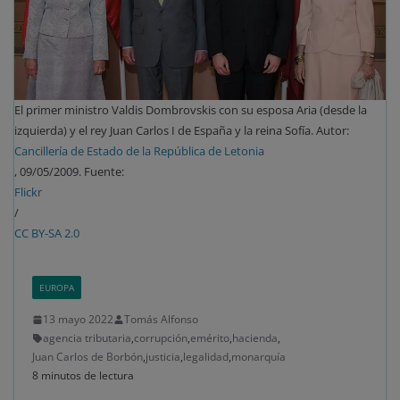
El primer ministro Valdis Dombrovskis con su esposa Aria (desde la
izquierda) y el rey Juan Carlos I de España y la reina Sofía. Autor:
Cancillería de Estado de la República de Letonia
, 09/05/2009. Fuente:
Flickr
/
CC BY-SA 2.0
EUROPA
13 mayo 2022
Tomás Alfonso
agencia tributaria
,
corrupción
,
emérito
,
hacienda
,
Juan Carlos de Borbón
,
justicia
,
legalidad
,
monarquía
8 minutos de lectura