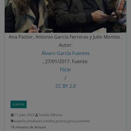
Ana Pastor, Antonio García Ferreras y Julio Montes .
Autor:
Álvaro García Fuentes
, 27/01/2017. Fuente:
Flickr
/
CC BY 2.0
EUROPA
11 julio 2022
Tomás Alfonso
españa
,
mediaset
,
medios
,
prensa
,
prisa
,
vocento
16 minutos de lectura