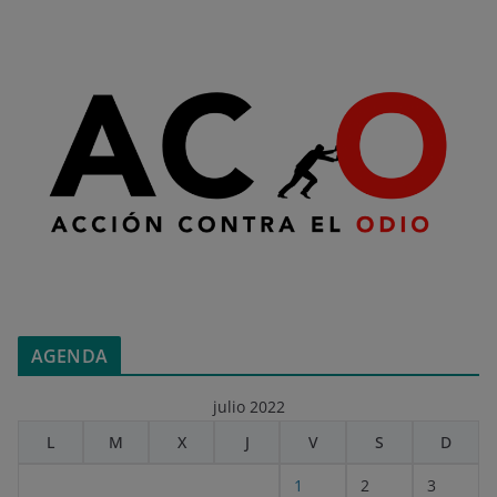
AGENDA
julio 2022
L
M
X
J
V
S
D
1
2
3