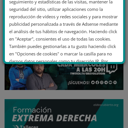
seguimiento y estadísticas de las visitas, mantener la
seguridad del sitio, utilizar aplicaciones como la
reproducción de vídeos y redes sociales y para mostrar
publicidad personalizada a través de Adsense mediante
el análisis de tus hábitos de navegación. Haciendo click
en "Aceptar", consientes el uso de todas las cookies.
También puedes gestionarlas a tu gusto haciendo click
en "Opciones de cookies" o marcar la casilla para no
darnos datos personales como tu dirección IP. Por
último, puedes leer nuestra Política de cookies.
No dar mi información personal
.
Opciones de cookies
Aceptar cookies
Rechazar cookies
Política de cookies