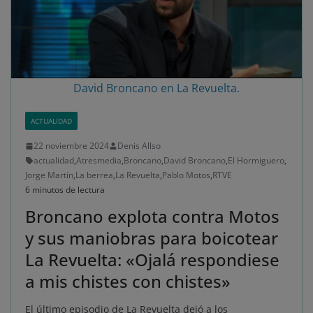
David Broncano en La Revuelta.
ACTUALIDAD
22 noviembre 2024
Denis Allso
actualidad
,
Atresmedia
,
Broncano
,
David Broncano
,
El Hormiguero
,
Jorge Martín
,
La berrea
,
La Revuelta
,
Pablo Motos
,
RTVE
6 minutos de lectura
Broncano explota contra Motos
y sus maniobras para boicotear
La Revuelta: «Ojalá respondiese
a mis chistes con chistes»
El último episodio de La Revuelta dejó a los