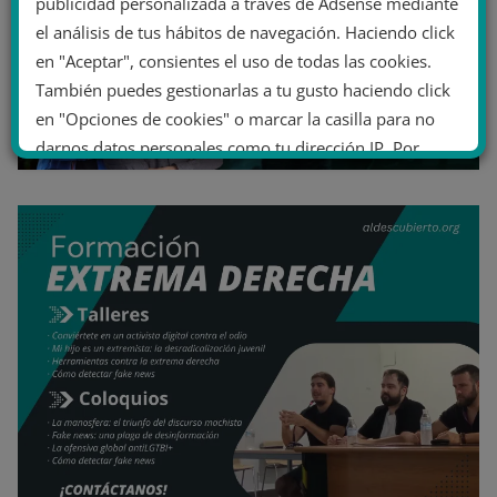
publicidad personalizada a través de Adsense mediante
el análisis de tus hábitos de navegación. Haciendo click
en "Aceptar", consientes el uso de todas las cookies.
También puedes gestionarlas a tu gusto haciendo click
en "Opciones de cookies" o marcar la casilla para no
darnos datos personales como tu dirección IP. Por
último, puedes leer nuestra Política de cookies.
No dar mi información personal
.
Opciones de cookies
Aceptar cookies
Rechazar cookies
Política de cookies