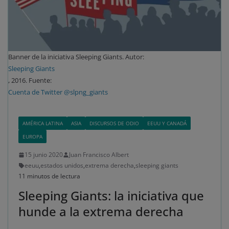
Banner de la iniciativa Sleeping Giants. Autor:
Sleeping Giants
, 2016. Fuente:
Cuenta de Twitter @slpng_giants
AMÉRICA LATINA
ASIA
DISCURSOS DE ODIO
EEUU Y CANADÁ
EUROPA
15 junio 2020
Juan Francisco Albert
eeuu
,
estados unidos
,
extrema derecha
,
sleeping giants
11 minutos de lectura
Sleeping Giants: la iniciativa que
hunde a la extrema derecha