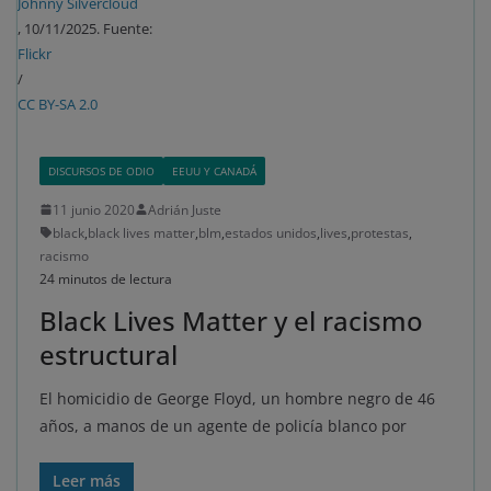
Johnny Silvercloud
, 10/11/2025. Fuente:
Flickr
/
CC BY-SA 2.0
DISCURSOS DE ODIO
EEUU Y CANADÁ
11 junio 2020
Adrián Juste
black
,
black lives matter
,
blm
,
estados unidos
,
lives
,
protestas
,
racismo
24 minutos de lectura
Black Lives Matter y el racismo
estructural
El homicidio de George Floyd, un hombre negro de 46
años, a manos de un agente de policía blanco por
Leer más