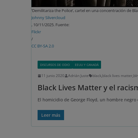
‘Demilitariza the Police’, cartel en una concentración de Bl
Johnny Silvercloud
, 10/11/2025. Fuente:
Flickr
/
CC BY-SA 2.0
DISCURSOS DE ODIO
EEUU Y CANADÁ
11 junio 2020
Adrián Juste
black
,
black lives matter
,
bl
Black Lives Matter y el racis
El homicidio de George Floyd, un hombre negro 
Leer más