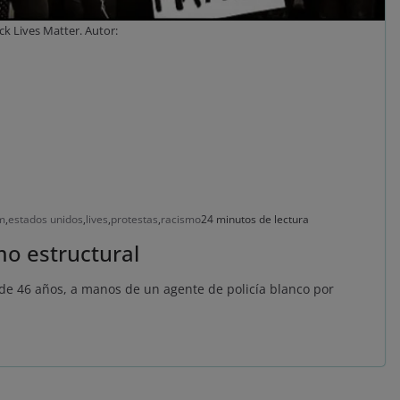
ack Lives Matter. Autor:
m
,
estados unidos
,
lives
,
protestas
,
racismo
24 minutos de lectura
mo estructural
de 46 años, a manos de un agente de policía blanco por