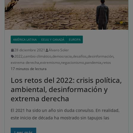
AMÉRICA LATINA
EEUU Y CANADÁ
EUROPA
28 diciembre 2021
Álvaro Soler
2022
,
cambio climático
,
democracia
,
desafíos
,
desinformación
,
extrema derecha
,
extremismo
,
negacionismo
,
pandemia
,
retos
17 minutos de lectura
Los retos del 2022: crisis política,
ambiental, desinformación y
extrema derecha
El 2021 ha sido un año sin duda convulso. En realidad,
este inicio de década ha mostrado sin tapujos las
Leer más