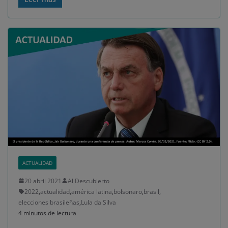
ACTUALIDAD
20 abril 2021
Al Descubierto
2022
,
actualidad
,
américa latina
,
bolsonaro
,
brasil
,
elecciones brasileñas
,
Lula da Silva
4 minutos de lectura