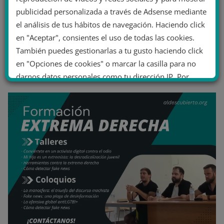
publicidad personalizada a través de Adsense mediante
el análisis de tus hábitos de navegación. Haciendo click
en "Aceptar", consientes el uso de todas las cookies.
También puedes gestionarlas a tu gusto haciendo click
en "Opciones de cookies" o marcar la casilla para no
darnos datos personales como tu dirección IP. Por
último, puedes leer nuestra Política de cookies.
No dar mi información personal
.
Opciones de cookies
Aceptar cookies
Rechazar cookies
Política de cookies