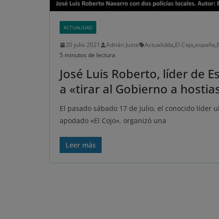
ACTUALIDAD
20 julio 2021
Adrián Juste
Actualidda
,
El Cojo
,
españa
,
5 minutos de lectura
José Luis Roberto, líder de E
a «tirar al Gobierno a hostia
El pasado sábado 17 de julio, el conocido líder 
apodado «El Cojo», organizó una
Leer más