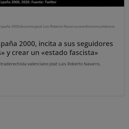
España 2000
,
fascismo
,
José Luis Roberto Navarro
,
neonfascismo
,
Valencia
spaña 2000, incita a sus seguidores
s» y crear un «estado fascista»
ultraderechista valenciano José Luis Roberto Navarro,