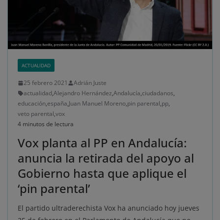
ACTUALIDAD
25 febrero 2021
Adrián Juste
actualidad
,
Alejandro Hernández
,
Andalucía
,
ciudadanos
,
educación
,
españa
,
Juan Manuel Moreno
,
pin parental
,
pp
,
veto parental
,
vox
4 minutos de lectura
Vox planta al PP en Andalucía:
anuncia la retirada del apoyo al
Gobierno hasta que aplique el
‘pin parental’
El partido ultraderechista Vox ha anunciado hoy jueves