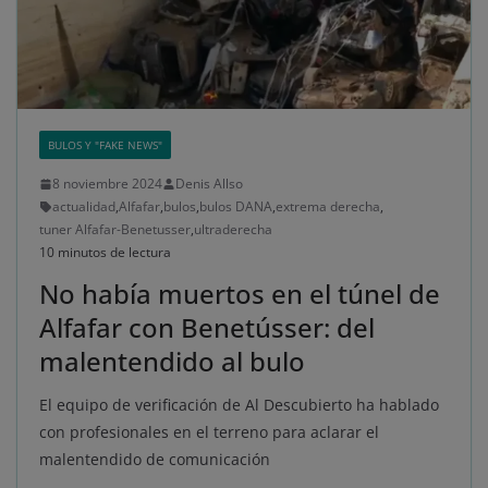
BULOS Y "FAKE NEWS"
8 noviembre 2024
Denis Allso
actualidad
,
Alfafar
,
bulos
,
bulos DANA
,
extrema derecha
,
tuner Alfafar-Benetusser
,
ultraderecha
10 minutos de lectura
No había muertos en el túnel de
Alfafar con Benetússer: del
malentendido al bulo
El equipo de verificación de Al Descubierto ha hablado
con profesionales en el terreno para aclarar el
malentendido de comunicación