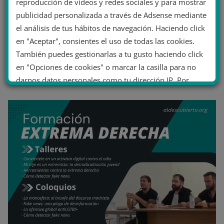
reproducción de vídeos y redes sociales y para mostrar
publicidad personalizada a través de Adsense mediante
el análisis de tus hábitos de navegación. Haciendo click
en "Aceptar", consientes el uso de todas las cookies.
También puedes gestionarlas a tu gusto haciendo click
en "Opciones de cookies" o marcar la casilla para no
darnos datos personales como tu dirección IP. Por
último, puedes leer nuestra Política de cookies.
No dar mi información personal
.
Opciones de cookies
Aceptar cookies
Rechazar cookies
Política de cookies