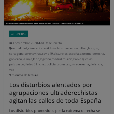
ACTUALIDAD
3 noviembre 2020
Al Descubierto
actualidad
,
altercados
,
antidisturbios
,
barcelona
,
bilbao
,
burgos
,
cartagena
,
coronavirus
,
covid19
,
disturbios
,
españa
,
extrema derecha
,
gobierno
,
la rioja
,
león
,
logroño
,
madrid
,
murcia
,
Pablo Iglesias
,
país vasco
,
Pedro Sánchez
,
policía
,
protestas
,
ultraderecha
,
violencia
,
vox
9 minutos de lectura
Los disturbios alentados por
agrupaciones ultraderechistas
agitan las calles de toda España
Los disturbios promovidos por la extrema derecha se