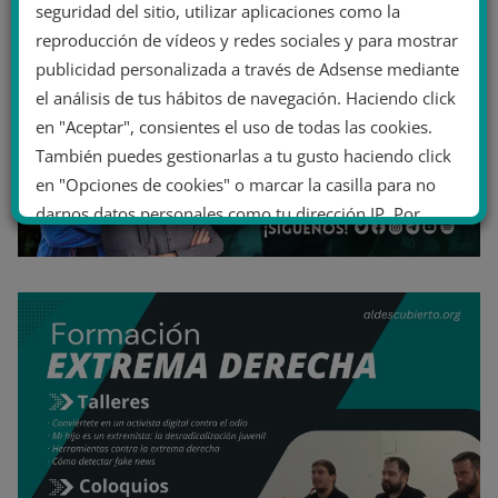
seguridad del sitio, utilizar aplicaciones como la
reproducción de vídeos y redes sociales y para mostrar
publicidad personalizada a través de Adsense mediante
el análisis de tus hábitos de navegación. Haciendo click
en "Aceptar", consientes el uso de todas las cookies.
También puedes gestionarlas a tu gusto haciendo click
en "Opciones de cookies" o marcar la casilla para no
darnos datos personales como tu dirección IP. Por
último, puedes leer nuestra Política de cookies.
No dar mi información personal
.
Opciones de cookies
Aceptar cookies
Rechazar cookies
Política de cookies