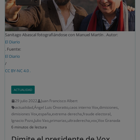
Sanitago Abascal fotografiándose con Manuel Martín . Autor:
El Diario
. Fuente:
El Diario
/
CC BY-NC 4.0 .
ACTUALIDAD
29 julio 2022
Juan Francisco Albert
actualidad
,
Ángel Luis Onoratto
,
caos interno Vox
,
dimisiones
,
dimisiones Vox
,
españa
,
extrema derecha
,
fraude electoral
,
Ignacio Pozo
,
Julio Vao
,
primarias
,
ultraderecha
,
vox
,
Vox Granada
6 minutos de lectura
Dimite el presidente de Vox