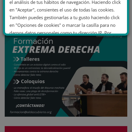
el análisis de tus hábitos de navegación. Haciendo click
en "Aceptar", consientes el uso de todas las cookies.
También puedes gestionarlas a tu gusto haciendo click
en "Opciones de cookies" o marcar la casilla para no
darnos datos personales como tu dirección IP. Por
último, puedes leer nuestra Política de cookies.
No dar mi información personal
.
Opciones de cookies
Aceptar cookies
Rechazar cookies
Política de cookies