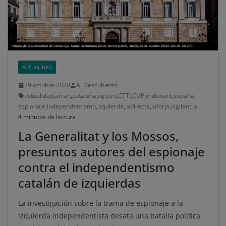
ACTUALIDAD
29 octubre 2020
Al Descubierto
actualidad
,
arran
,
cataluña
,
cgt
,
cnt
,
CTTI
,
CUP
,
endavant
,
españa
,
espionaje
,
independentismo
,
izquierda
,
ladirecta
,
laforja
,
vigilancia
4 minutos de lectura
La Generalitat y los Mossos,
presuntos autores del espionaje
contra el independentismo
catalán de izquierdas
La investigación sobre la trama de espionaje a la
izquierda independentista desata una batalla política