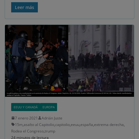
Leer más
EEUU Y CANADÁ
EUROPA
7 enero 2021
Adrián Juste
15m
,
asalto al Capitolio
,
capitolio
,
eeuu
,
españa
,
extrema derecha
,
Rodea el Congreso
,
trump
24 minutos de lectura