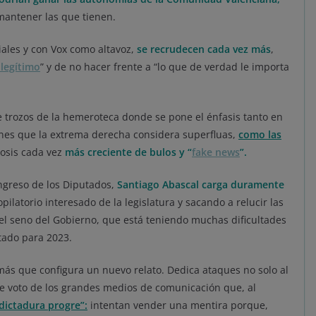
antener las que tienen.
ales y con Vox como altavoz,
se recrudecen cada vez más
,
ilegítimo
” y de no hacer frente a “lo que de verdad le importa
de trozos de la hemeroteca donde se pone el énfasis tanto en
nes que la extrema derecha considera superfluas,
como las
dosis cada vez
más creciente de bulos y “
fake news
”.
ngreso de los Diputados,
Santiago Abascal carga duramente
ilatorio interesado de la legislatura y sacando a relucir las
en el seno del Gobierno, que está teniendo muchas dificultades
tado para 2023.
ás que configura un nuevo relato. Dedica ataques no solo al
de voto de los grandes medios de comunicación que, al
dictadura progre”:
intentan vender una mentira porque,