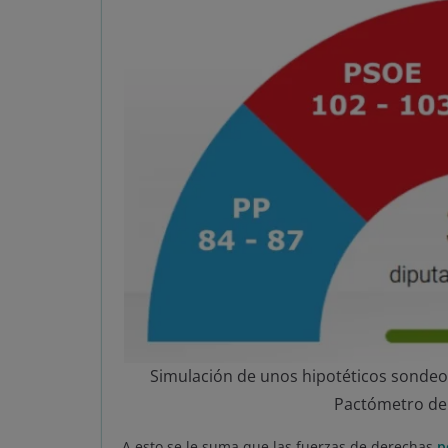
Simulación de unos hipotéticos sondeos
Pactómetro de 
A esto se le suma que las fuerzas de derechas
p