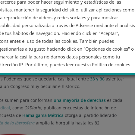
terceros para poder hacer seguimiento y estadísticas de las
on el coronavirus casi convertido en un hecho del pasado, las
visitas, mantener la seguridad del sitio, utilizar aplicaciones como
obierno se han disparado. Partidos como ERC, PNV o EH Bildu
la reproducción de vídeos y redes sociales y para mostrar
zando la estabilidad del ejecutivo; Unidas Podemos, con
publicidad personalizada a través de Adsense mediante el análisis
er en la agenda todo aquello que considera
una línea roja
en
de tus hábitos de navegación. Haciendo click en "Aceptar",
consientes el uso de todas las cookies. También puedes
gestionarlas a tu gusto haciendo click en "Opciones de cookies" o
de inestabilidad
y de poca eficiencia.
marcar la casilla para no darnos datos personales como tu
 a principios de 2023 revelan unos resultados muy igualados.
dirección IP. Por último, puedes leer nuestra Política de cookies.
103
escaños; el PP obtendría entre
84 y 87
; Vox le sigue de
s Podemos que se quedaría casi igual entre
33 y 36
asientos;
No dar mi información personal
ra un Congreso muy peculiar e histórico.
danos sumen para conforman
una mayoría de derechas
es cada
Opciones de cookies
Aceptar cookies
dical
, como
OkDiario
, publican encuestas de intención de
Rechazar cookies
Política de cookies
encuesta de
Hamalgama Métrica
otorga al partido liderado
a de la Iberosfera
amplía la horquilla hasta los 82.