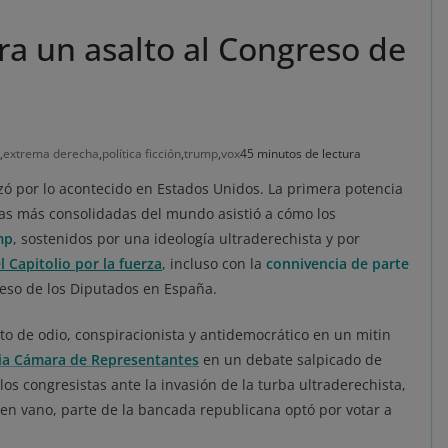
ra un asalto al Congreso de
,
extrema derecha
,
política ficción
,
trump
,
vox
45 minutos de lectura
zó por lo acontecido en Estados Unidos. La primera potencia
as más consolidadas del mundo asistió a cómo los
mp
, sostenidos por una ideología ultraderechista y por
l Capitolio por la fuerza
, incluso con la
connivencia de parte
reso de los Diputados en España.
o de odio, conspiracionista y antidemocrático en un mitin
ia Cámara de Representantes
en un debate salpicado de
os congresistas ante la invasión de la turba ultraderechista,
 en vano, parte de la bancada republicana optó por votar a