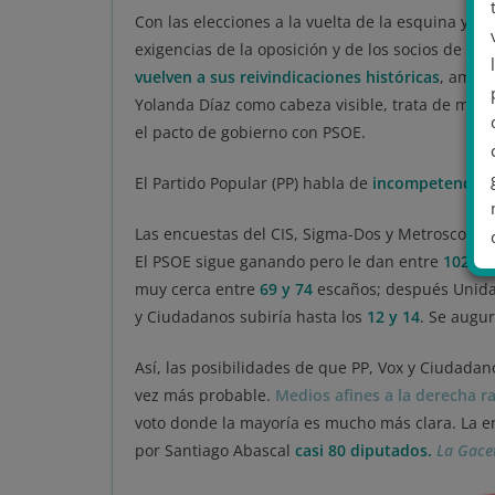
Con las elecciones a la vuelta de la esquina y c
exigencias de la oposición y de los socios de G
vuelven a sus reivindicaciones históricas
, amena
Yolanda Díaz como cabeza visible, trata de met
el pacto de gobierno con PSOE.
El Partido Popular (PP) habla de
incompetencia, 
Las encuestas del CIS, Sigma-Dos y Metroscopia,
El PSOE sigue ganando pero le dan entre
102 y 
muy cerca entre
69 y 74
escaños; después Unida
y Ciudadanos subiría hasta los
12 y 14
. Se augu
.
Así, las posibilidades de que PP, Vox y Ciuda
vez más probable.
Medios afines a la derecha ra
voto donde la mayoría es mucho más clara. La 
por Santiago Abascal
casi 80 diputados
.
La Gacet