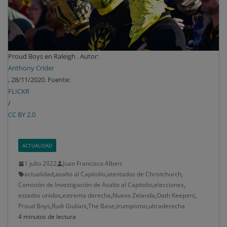
Proud Boys en Raleigh . Autor:
Anthony Crider
, 28/11/2020. Fuente:
FLICKR
/
CC BY 2.0
ACTUALIDAD
1 julio 2022
Juan Francisco Albert
actualidad
,
asalto al Capitolio
,
atentados de Christchurch
,
Comisión de Investigación de Asalto al Capitolio
,
elecciones
,
estados unidos
,
extrema derecha
,
Nueva Zelanda
,
Oath Keepers
,
Proud Boys
,
Rudi Giuliani
,
The Base
,
trumpismo
,
ultraderecha
4 minutos de lectura