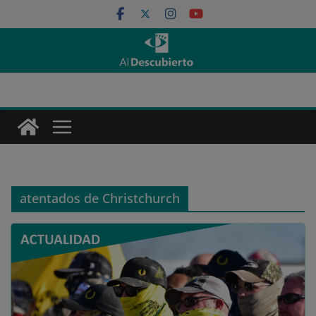
Saltar
al
contenido
atentados de Christchurch