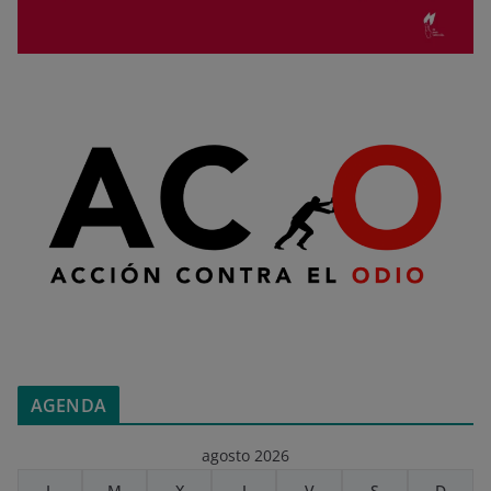
AGENDA
agosto 2026
L
M
X
J
V
S
D