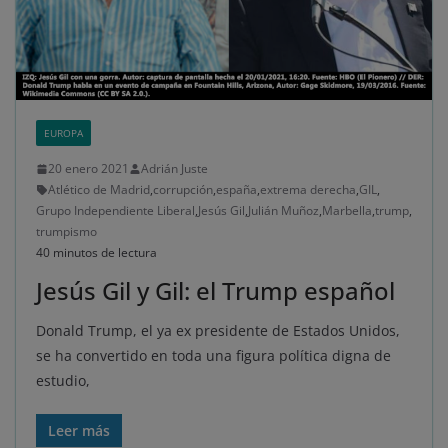
EUROPA
20 enero 2021
Adrián Juste
Atlético de Madrid
,
corrupción
,
españa
,
extrema derecha
,
GIL
,
Grupo Independiente Liberal
,
Jesús Gil
,
Julián Muñoz
,
Marbella
,
trump
,
trumpismo
40 minutos de lectura
Jesús Gil y Gil: el Trump español
Donald Trump, el ya ex presidente de Estados Unidos,
se ha convertido en toda una figura política digna de
estudio,
Leer más