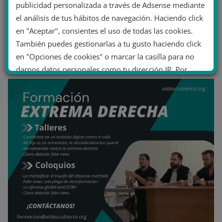
publicidad personalizada a través de Adsense mediante
el análisis de tus hábitos de navegación. Haciendo click
en "Aceptar", consientes el uso de todas las cookies.
También puedes gestionarlas a tu gusto haciendo click
en "Opciones de cookies" o marcar la casilla para no
darnos datos personales como tu dirección IP. Por
último, puedes leer nuestra Política de cookies.
No dar mi información personal
.
Opciones de cookies
Aceptar cookies
Rechazar cookies
Política de cookies