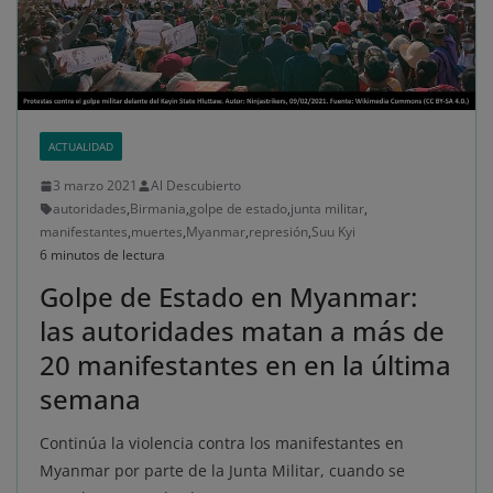
ACTUALIDAD
3 marzo 2021
Al Descubierto
autoridades
,
Birmania
,
golpe de estado
,
junta militar
,
manifestantes
,
muertes
,
Myanmar
,
represión
,
Suu Kyi
6 minutos de lectura
Golpe de Estado en Myanmar:
las autoridades matan a más de
20 manifestantes en en la última
semana
Continúa la violencia contra los manifestantes en
Myanmar por parte de la Junta Militar, cuando se