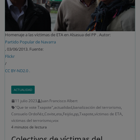
Homenaje a las víctimas de ETA en Alsasua del PP . Autor:
Partido Popular de Navarra
, 03/06/2013. Fuente:
Flickr
/
CC BY-ND2.0 .
ACTUALIDAD
11 julio 2023
Juan Francisco Albert
"Que te vote Txapote"
,
actualidad
,
banalización del terrorismo
,
Consuelo Ordoñéz
,
Covite
,
eta
,
Feijóo
,
pp
,
Txapote
,
víctimas de ETA
,
víctimas del terrorismo
,
vox
4 minutos de lectura
Colectivos de víctimas del