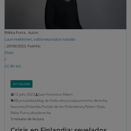
Riikka Purra . Autor:
Lauri Heikkinen, valtioneuvoston kanslia
, 20/06/2023. Fuente:
Flickr
/
CC BY 4.0 .
ACTUALIDAD
12 julio 2023
Juan Francisco Albert
88
,
actualidad
,
blog de Halla-aho
,
europa
,
extrema derecha
,
fascismo
,
Finlandia
,
Partido de los Finlandeses
,
Petteri Orpo
,
Rikka Purra
,
ultraderecha
3 minutos de lectura
Crisis en Finlandia: revelados