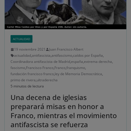
ACTUALIDAD
19 noviembre 2021
Juan Francisco Albert
actualidad
,
anitfascista
,
antifascismo
,
caídos por España
,
Coordinadora antifascista de Madrid
,
españa
,
extrema derecha
,
fascismo
,
Francisco Franco
,
Franco
,
franquismo
,
fundación francisco franco
,
ley de Memoria Democrática
,
primo de rivera
,
ultraderecha
5 minutos de lectura
Una decena de iglesias
preparará misas en honor a
Franco, mientras el movimiento
antifascista se refuerza