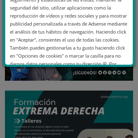
seguridad del sitio, utilizar aplicaciones como la
reproducción de vídeos y redes sociales y para mostrar
publicidad personalizada a través de Adsense mediante
el análisis de tus hábitos de navegación. Haciendo click
en "Aceptar", consientes el uso de todas las cookies.
También puedes gestionarlas a tu gusto haciendo click
en "Opciones de cookies" o marcar la casilla para no
darnos datos personales como tu dirección IP. Por
último, puedes leer nuestra Política de cookies.
No dar mi información personal
.
Opciones de cookies
Aceptar cookies
Rechazar cookies
Política de cookies