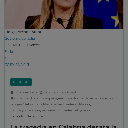
Giorgia Meloni . Autor:
Gobierno de Italia
, 29/02/2023. Fuente:
Flickr
/
CC BY-SA 3.0 IT .
ACTUALIDAD
28 febrero 2023
Juan Francisco Albert
actualidad
,
Calabria
,
españa
,
europa
,
extrema derecha
,
fascismo
,
Giorgia Meloni
,
italia
,
Médicos sin Fronteras
,
Meloni
,
naufragio Calabria
,
personas migrantes
,
refugiados
5 minutos de lectura
La tragedia en Calabria desata la