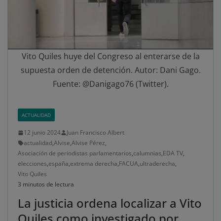
Vito Quiles huye del Congreso al enterarse de la
supuesta orden de detención. Autor: Dani Gago.
Fuente: @Danigago76 (Twitter).
ACTUALIDAD
12 junio 2024
Juan Francisco Albert
actualidad
,
Alvise
,
Alvise Pérez
,
Asociación de periodistas parlamentarios
,
calumnias
,
EDA TV
,
elecciones
,
españa
,
extrema derecha
,
FACUA
,
ultraderecha
,
Vito Quiles
3 minutos de lectura
La justicia ordena localizar a Vito
Quiles como investigado por