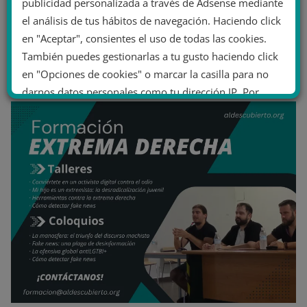
publicidad personalizada a través de Adsense mediante
el análisis de tus hábitos de navegación. Haciendo click
en "Aceptar", consientes el uso de todas las cookies.
También puedes gestionarlas a tu gusto haciendo click
en "Opciones de cookies" o marcar la casilla para no
darnos datos personales como tu dirección IP. Por
último, puedes leer nuestra Política de cookies.
No dar mi información personal
.
Opciones de cookies
Aceptar cookies
Rechazar cookies
Política de cookies