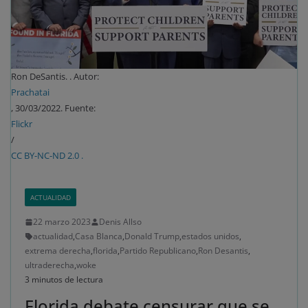
Ron DeSantis. . Autor:
Prachatai
, 30/03/2022. Fuente:
Flickr
/
CC BY-NC-ND 2.0 .
ACTUALIDAD
22 marzo 2023
Denis Allso
actualidad
,
Casa Blanca
,
Donald Trump
,
estados unidos
,
extrema derecha
,
florida
,
Partido Republicano
,
Ron Desantis
,
ultraderecha
,
woke
3 minutos de lectura
Florida debate censurar que se