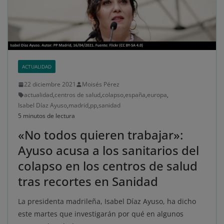
ACTUALIDAD
22 diciembre 2021
Moisés Pérez
actualidad
,
centros de salud
,
colapso
,
españa
,
europa
,
Isabel Díaz Ayuso
,
madrid
,
pp
,
sanidad
5 minutos de lectura
«No todos quieren trabajar»:
Ayuso acusa a los sanitarios del
colapso en los centros de salud
tras recortes en Sanidad
La presidenta madrileña, Isabel Díaz Ayuso, ha dicho
este martes que investigarán por qué en algunos