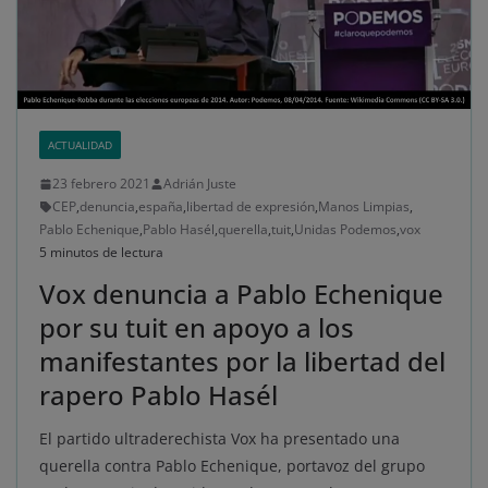
ACTUALIDAD
23 febrero 2021
Adrián Juste
CEP
,
denuncia
,
españa
,
libertad de expresión
,
Manos Limpias
,
Pablo Echenique
,
Pablo Hasél
,
querella
,
tuit
,
Unidas Podemos
,
vox
5 minutos de lectura
Vox denuncia a Pablo Echenique
por su tuit en apoyo a los
manifestantes por la libertad del
rapero Pablo Hasél
El partido ultraderechista Vox ha presentado una
querella contra Pablo Echenique, portavoz del grupo