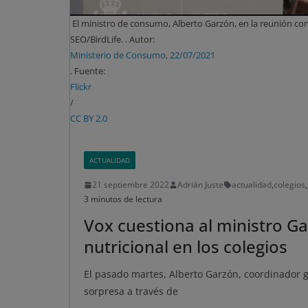
El ministro de consumo, Alberto Garzón, en la reunión con
SEO/BirdLife. . Autor:
Ministerio de Consumo, 22/07/2021
. Fuente:
Flickr
/
CC BY 2.0
ACTUALIDAD
21 septiembre 2022
Adrián Juste
actualidad
,
colegios
,
3 minutos de lectura
Vox cuestiona al ministro G
nutricional en los colegios
El pasado martes, Alberto Garzón, coordinador 
sorpresa a través de