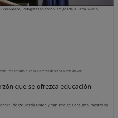
 Greenpeace, Ecologistas en Acción, Amigos de la Tierra, WWF y
consumo
,
españa
,
europa
,
extrema derecha
,
nutrición
,
vox
arzón que se ofrezca educación
general de Izquierda Unida y ministro de Consumo, mostró su