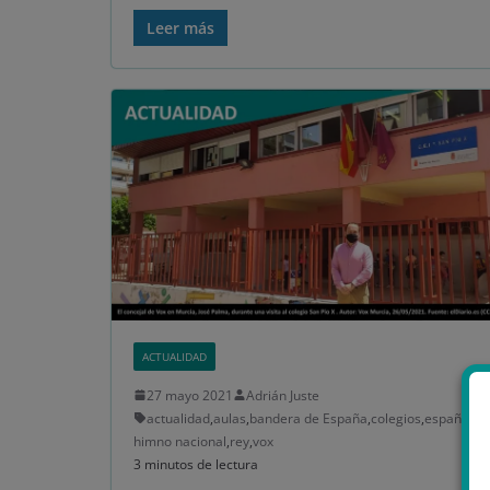
Leer más
ACTUALIDAD
27 mayo 2021
Adrián Juste
actualidad
,
aulas
,
bandera de España
,
colegios
,
españa
,
himno nacional
,
rey
,
vox
3 minutos de lectura