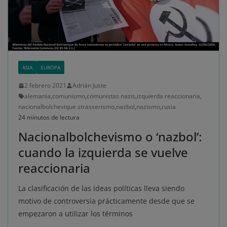
ASIA
EUROPA
2 febrero 2021
Adrián Juste
alemania
,
comunismo
,
comunistas nazis
,
izquierda reaccionaria
,
nacionalbolchevique strasserismo
,
nazbol
,
nazismo
,
rusia
24 minutos de lectura
Nacionalbolchevismo o ‘nazbol’:
cuando la izquierda se vuelve
reaccionaria
La clasificación de las ideas políticas lleva siendo
motivo de controversia prácticamente desde que se
empezaron a utilizar los términos