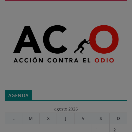
AGENDA
agosto 2026
L
M
X
J
V
S
D
1
2