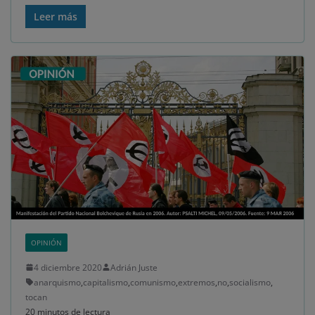
Leer más
OPINIÓN
4 diciembre 2020
Adrián Juste
anarquismo
,
capitalismo
,
comunismo
,
extremos
,
no
,
socialismo
,
tocan
20 minutos de lectura