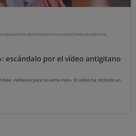
europa
,
extrema derecha
,
fascismo
,
racismo
,
Salvini
,
ultraderecha
,
: escándalo por el vídeo antigitano
ndole: «Vótanos para no verla más». El vídeo ha recibido un