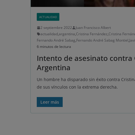
ACTUALIDAD
2 septiembre 2022
Juan Francisco Albert
actualidad
,
argentina
,
Cristina Fernández
,
Cristina Fernán
Fernando André Sabag
,
Fernando André Sabag Montiel
,
Jav
6 minutos de lectura
Intento de asesinato contra 
Argentina
Un hombre ha disparado sin éxito contra Cristi
de sus vínculos con la extrema derecha.
Leer más