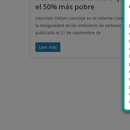
el 50% más pobre
Intermón Oxfam concluye en el informe Combati
la desigualdad de las emisiones de carbono
publicado el 21 de septiembre de
Leer más
.