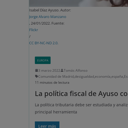
Isabel Díaz Ayuso. Autor:
Jorge Alvaro Manzano
, 24/01/2022. Fuente:
Flickr
/
CC BY-NC-ND 2.0.
EUROPA
3 marzo 2022
Tomás Alfonso
Comunidad de Madrid
,
desigualdad
,
economía
,
españa
,
Es
11 minutos de lectura
La política fiscal de Ayuso
La política tributaria debe ser estudiada y anali
principal herramienta
Leer más