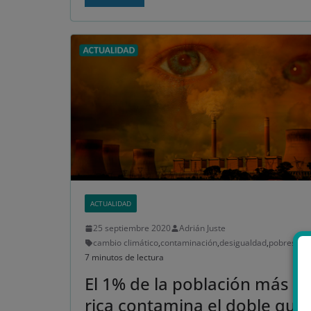
ACTUALIDAD
25 septiembre 2020
Adrián Juste
cambio climático
,
contaminación
,
desigualdad
,
pobres
,
ric
7 minutos de lectura
El 1% de la población más
rica contamina el doble que