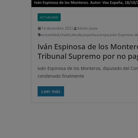
ACTUALIDAD
14 diciembre 2021
Adrián Juste
actualidad
,
chalet
,
deuda
,
españa
,
europa
,
Iván Espinosa d
Iván Espinosa de los Monter
Tribunal Supremo por no pag
Iván Espinosa de los Monteros, diputado del Con
condenado finalmente
Leer más