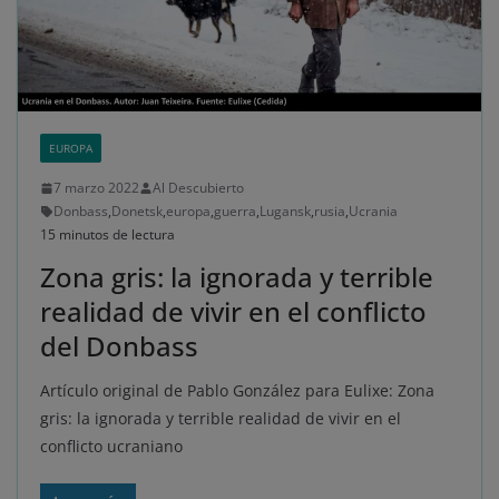
EUROPA
7 marzo 2022
Al Descubierto
Donbass
,
Donetsk
,
europa
,
guerra
,
Lugansk
,
rusia
,
Ucrania
15 minutos de lectura
Zona gris: la ignorada y terrible
realidad de vivir en el conflicto
del Donbass
Artículo original de Pablo González para Eulixe: Zona
gris: la ignorada y terrible realidad de vivir en el
conflicto ucraniano