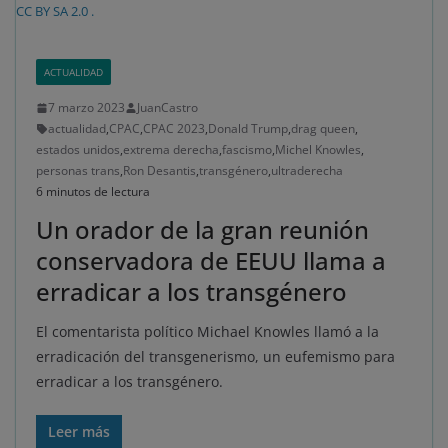
CC BY SA 2.0 .
ACTUALIDAD
7 marzo 2023
JuanCastro
actualidad
,
CPAC
,
CPAC 2023
,
Donald Trump
,
drag queen
,
estados unidos
,
extrema derecha
,
fascismo
,
Michel Knowles
,
personas trans
,
Ron Desantis
,
transgénero
,
ultraderecha
6 minutos de lectura
Un orador de la gran reunión
conservadora de EEUU llama a
erradicar a los transgénero
El comentarista político Michael Knowles llamó a la
erradicación del transgenerismo, un eufemismo para
erradicar a los transgénero.
Leer más