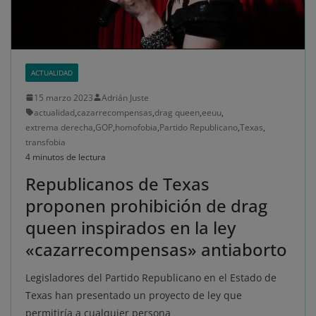
ACTUALIDAD
15 marzo 2023
Adrián Juste
actualidad
,
cazarrecompensas
,
drag queen
,
eeuu
,
extrema derecha
,
GOP
,
homofobia
,
Partido Republicano
,
Texas
,
transfobia
4 minutos de lectura
Republicanos de Texas
proponen prohibición de drag
queen inspirados en la ley
«cazarrecompensas» antiaborto
Legisladores del Partido Republicano en el Estado de
Texas han presentado un proyecto de ley que
permitiría a cualquier persona