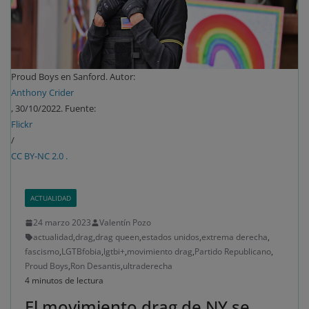
Proud Boys en Sanford. Autor:
Anthony Crider
, 30/10/2022. Fuente:
Flickr
/
CC BY-NC 2.0 .
ACTUALIDAD
24 marzo 2023
Valentín Pozo
actualidad
,
drag
,
drag queen
,
estados unidos
,
extrema derecha
,
fascismo
,
LGTBfobia
,
lgtbi+
,
movimiento drag
,
Partido Republicano
,
Proud Boys
,
Ron Desantis
,
ultraderecha
4 minutos de lectura
El movimiento drag de NY se