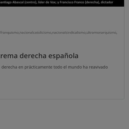
,
franquismo
,
nacionalcatolicismo
,
nacionalsindicalismo
,
ultramonarquismo
,
extrema derecha española
a derecha en prácticamente todo el mundo ha reavivado