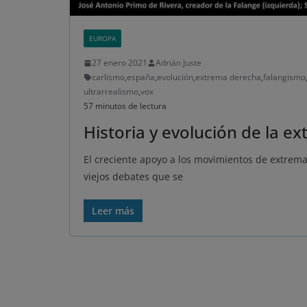
EUROPA
27 enero 2021
Adrián Juste
carlismo
,
españa
,
evolución
,
extrema derecha
,
falangismo
ultrarrealismo
,
vox
57 minutos de lectura
Historia y evolución de la 
El creciente apoyo a los movimientos de extrem
viejos debates que se
Leer más