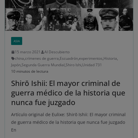
ASIA
15 marzo 2021
Al Descubierto
china
,
crímenes de guerra
,
Escuadrón
,
experimentos
,
Historia
,
Japón
,
Segunda Guerra Mundial
,
Shiro Ishi
,
Unidad 731
10 minutos de lectura
Shirō Ishii: El mayor criminal de
guerra médico de la historia que
nunca fue juzgado
Artículo original de Eulixe: Shirō Ishii: El mayor criminal
de guerra médico de la historia que nunca fue juzgado
En