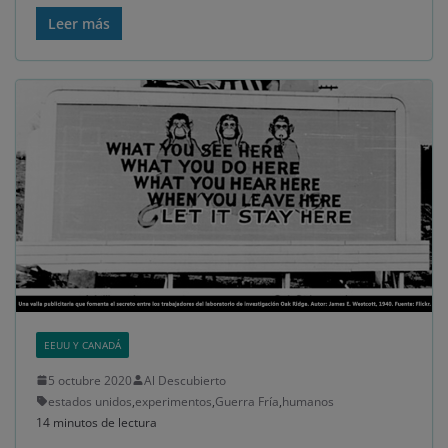
Leer más
EEUU Y CANADÁ
5 octubre 2020
Al Descubierto
estados unidos
,
experimentos
,
Guerra Fría
,
humanos
14 minutos de lectura