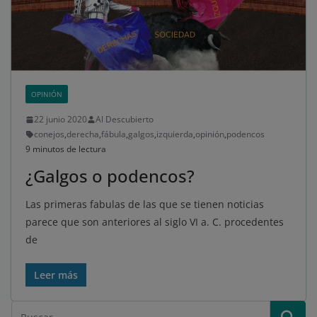
OPINIÓN
22 junio 2020
Al Descubierto
conejos
,
derecha
,
fábula
,
galgos
,
izquierda
,
opinión
,
podencos
9 minutos de lectura
¿Galgos o podencos?
Las primeras fabulas de las que se tienen noticias
parece que son anteriores al siglo VI a. C. procedentes
de
Leer más