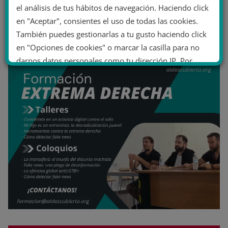
el análisis de tus hábitos de navegación. Haciendo click
en "Aceptar", consientes el uso de todas las cookies.
También puedes gestionarlas a tu gusto haciendo click
en "Opciones de cookies" o marcar la casilla para no
darnos datos personales como tu dirección IP. Por
último, puedes leer nuestra Política de cookies.
No dar mi información personal
.
Opciones de cookies
Aceptar cookies
Rechazar cookies
Política de cookies