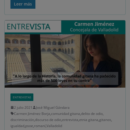
Leer más
ENTREVISTAS
2 julio 2021
José Miguel Gándara
Carmen Jiménez Borja
,
comunidad gitana
,
delito de odio
,
discriminación
,
discurso de odio
,
entrevista
,
etnia gitana
,
gitanos
,
igualdad
,
psoe
,
romaní
,
Valladolid