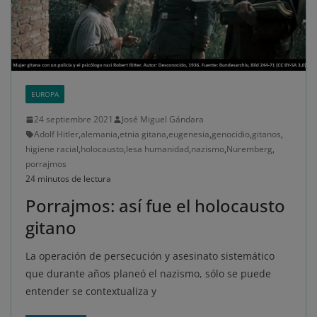
EUROPA
24 septiembre 2021
José Miguel Gándara
Adolf Hitler
,
alemania
,
etnia gitana
,
eugenesia
,
genocidio
,
gitanos
,
higiene racial
,
holocausto
,
lesa humanidad
,
nazismo
,
Nuremberg
,
porrajmos
24 minutos de lectura
Porrajmos: así fue el holocausto
gitano
La operación de persecución y asesinato sistemático
que durante años planeó el nazismo, sólo se puede
entender se contextualiza y