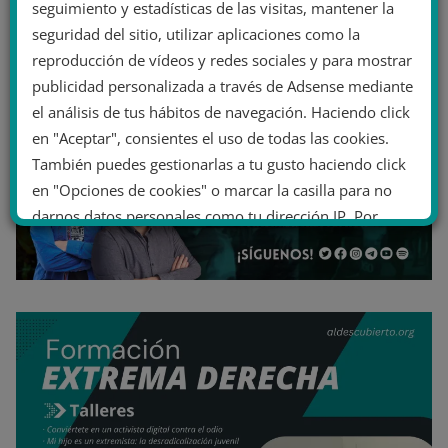
seguimiento y estadísticas de las visitas, mantener la
seguridad del sitio, utilizar aplicaciones como la
reproducción de vídeos y redes sociales y para mostrar
publicidad personalizada a través de Adsense mediante
el análisis de tus hábitos de navegación. Haciendo click
en "Aceptar", consientes el uso de todas las cookies.
También puedes gestionarlas a tu gusto haciendo click
en "Opciones de cookies" o marcar la casilla para no
darnos datos personales como tu dirección IP. Por
último, puedes leer nuestra Política de cookies.
No dar mi información personal
.
Opciones de cookies
Aceptar cookies
Rechazar cookies
Política de cookies