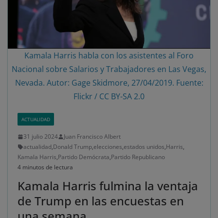
Kamala Harris habla con los asistentes al Foro
Nacional sobre Salarios y Trabajadores en Las Vegas,
Nevada. Autor: Gage Skidmore, 27/04/2019. Fuente:
Flickr / CC BY-SA 2.0
ACTUALIDAD
31 julio 2024
Juan Francisco Albert
actualidad
,
Donald Trump
,
elecciones
,
estados unidos
,
Harris
,
Kamala Harris
,
Partido Demócrata
,
Partido Republicano
4 minutos de lectura
Kamala Harris fulmina la ventaja
de Trump en las encuestas en
una semana