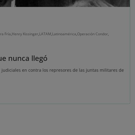
ra Fría
,
Henry Kissinger
,
LATAM
,
Latinoamérica
,
Operación Condor
,
que nunca llegó
s judiciales en contra los represores de las juntas militares de