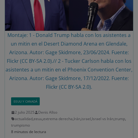
Montaje: 1 - Donald Trump habla con los asistentes a
un mitin en el Desert Diamond Arena en Glendale,
Arizona. Autor: Gage Skidmore, 23/06/2024. Fuente:
Flickr (CC BY-SA 2.0).// 2 - Tucker Carlson habla con los
asistentes a un mitin en el Phoenix Convention Center,
Arizona. Autor: Gage Skidmore, 17/12/2022. Fuente:
Flickr (CC BY-SA 2.0).
EEUU Y CANADÁ
2 julio 2025
Denis Allso
actualidad
,
eeuu
,
extrema derecha
,
Irán
,
israel
,
Israel vs Irán
,
trump
,
trumpismo
8 minutos de lectura