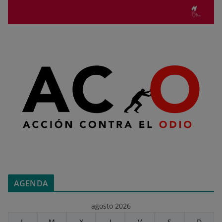
AGENDA
agosto 2026
L
M
X
J
V
S
D