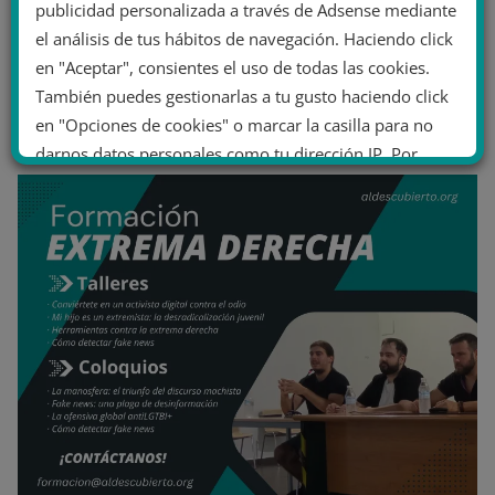
publicidad personalizada a través de Adsense mediante
el análisis de tus hábitos de navegación. Haciendo click
en "Aceptar", consientes el uso de todas las cookies.
También puedes gestionarlas a tu gusto haciendo click
en "Opciones de cookies" o marcar la casilla para no
darnos datos personales como tu dirección IP. Por
último, puedes leer nuestra Política de cookies.
No dar mi información personal
.
Opciones de cookies
Aceptar cookies
Rechazar cookies
Política de cookies