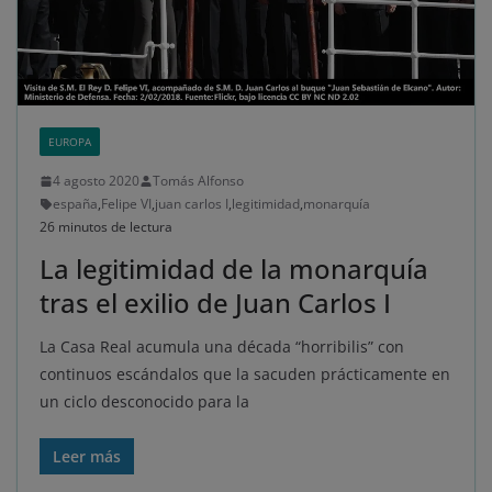
EUROPA
4 agosto 2020
Tomás Alfonso
españa
,
Felipe VI
,
juan carlos I
,
legitimidad
,
monarquía
26 minutos de lectura
La legitimidad de la monarquía
tras el exilio de Juan Carlos I
La Casa Real acumula una década “horribilis” con
continuos escándalos que la sacuden prácticamente en
un ciclo desconocido para la
Leer más