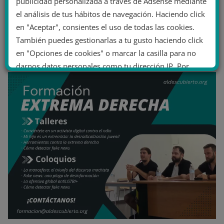
publicidad personalizada a través de Adsense mediante
el análisis de tus hábitos de navegación. Haciendo click
en "Aceptar", consientes el uso de todas las cookies.
También puedes gestionarlas a tu gusto haciendo click
en "Opciones de cookies" o marcar la casilla para no
darnos datos personales como tu dirección IP. Por
último, puedes leer nuestra Política de cookies.
No dar mi información personal
.
Opciones de cookies
Aceptar cookies
Rechazar cookies
Política de cookies